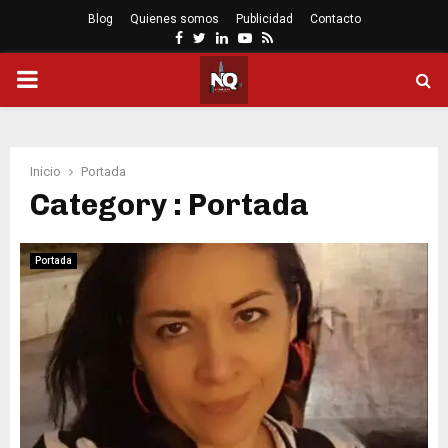
Blog
Quienes somos
Publicidad
Contacto
Facebook
Twitter
Linkedin
Youtube
Rss
PRIMARY
MENU
Inicio
Portada
Category : Portada
Portada