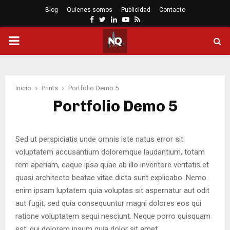
Blog
Quienes somos
Publicidad
Contacto
Facebook
Twitter
Linkedin
Youtube
Rss
PRIMARY
MENU
Inicio
Prints
Portfolio Demo 5
Portfolio Demo 5
Sed ut perspiciatis unde omnis iste natus error sit
voluptatem accusantium doloremque laudantium, totam
rem aperiam, eaque ipsa quae ab illo inventore veritatis et
quasi architecto beatae vitae dicta sunt explicabo. Nemo
enim ipsam luptatem quia voluptas sit aspernatur aut odit
aut fugit, sed quia consequuntur magni dolores eos qui
ratione voluptatem sequi nesciunt. Neque porro quisquam
est, qui dolorem ipsum quia dolor sit amet